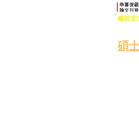
楊世宏老
給正取
若您對
碩
歡迎碩
+老師