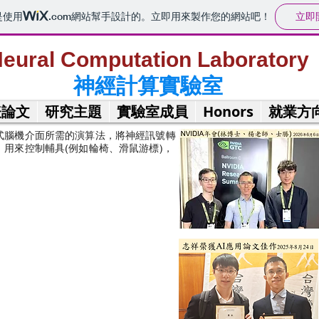
立即
是使用
.com
網站幫手設計的。立即用來製作您的網站吧！
eural Computation Laboratory
神經計算實驗室
表論文
研究主題
實驗室成員
Honors
就業方
式腦機介面所需的演算法，將神經訊號轉
，用來控制輔具(例如輪椅、滑鼠游標)，
。